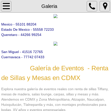
Inicio
Galeria
Galeria
Mexico - 55101 88204
Estado De Mexico - 55558 72233
Renta De Mobiliario
Queretaro - 44266 99254
Sillas
San Miguel - 41516 72765
Sillas Tiffany
​Cuernavaca - 77742 07433
Galería de Eventos - Renta
Sillas Versalles
de Sillas y Mesas en CDMX
Sillas Avant Garde
Explora nuestra galería de eventos reales con renta de sillas Tiffany,
Sillas Bamboo
mesas de madera, salas lounge, carpas, sillas y mesas y más.
Atendemos en CDMX y Zona Metropolitana, Atizapán, Naucalpan,
Huixquilucán, Tlalnepantla y más, con montajes profesionales para
Sillas Phoenix
bodas, XV años y eventos empresariales.