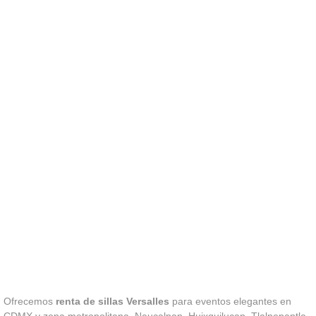
Ofrecemos
renta de sillas Versalles
para eventos elegantes en
CDMX y zona metropolitana, Naucalpan, Huixquilucan, Tlalnepantla,