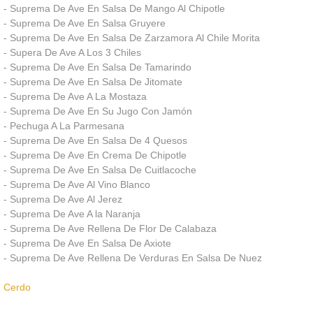
Salas
- Suprema De Ave En Salsa De Mango Al Chipotle
- Suprema De Ave En Salsa Gruyere
Salas Lounge
- Suprema De Ave En Salsa De Zarzamora Al Chile Morita
- Supera De Ave A Los 3 Chiles
- Suprema De Ave En Salsa De Tamarindo
Salas Vintage
- Suprema De Ave En Salsa De Jitomate
- Suprema De Ave A La Mostaza
Mesas Periqueras
- Suprema De Ave En Su Jugo Con Jamón
- Pechuga A La Parmesana
- Suprema De Ave En Salsa De 4 Quesos
Carpas
- Suprema De Ave En Crema De Chipotle
- Suprema De Ave En Salsa De Cuitlacoche
Lonas
- Suprema De Ave Al Vino Blanco
- Suprema De Ave Al Jerez
- Suprema De Ave A la Naranja
Tarimas / Templetes
- Suprema De Ave Rellena De Flor De Calabaza
- Suprema De Ave En Salsa De Axiote
Manteleria
- Suprema De Ave Rellena De Verduras En Salsa De Nuez
Vajillas / Cristaleria / Plaque
Cerdo