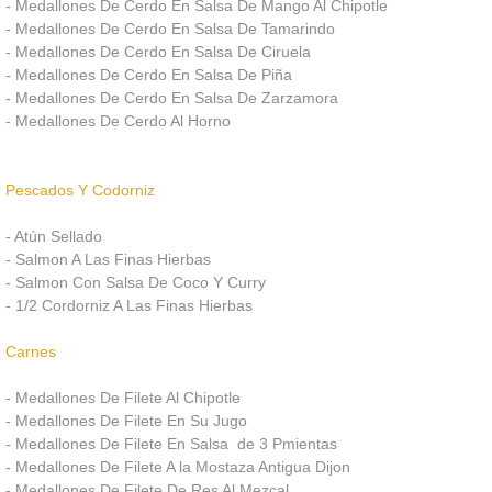
- Medallones De Cerdo En Salsa De Mango Al Chipotle
Sombrillas
- Medallones De Cerdo En Salsa De Tamarindo
- Medallones De Cerdo En Salsa De Ciruela
Fundas Para Silla Tiffany
- Medallones De Cerdo En Salsa De Piña
- Medallones De Cerdo En Salsa De Zarzamora
- Medallones De Cerdo Al Horno
Otros Productos
Banquetes
Pescados Y Codorniz
- Atún Sellado
nuestro menu
- Salmon A Las Finas Hierbas
- Salmon Con Salsa De Coco Y Curry
Bocadillos
- 1/2 Cordorniz A Las Finas Hierbas
Desayunos
Carnes
- Medallones De Filete Al Chipotle
Coffe Break
- Medallones De Filete En Su Jugo
- Medallones De Filete En Salsa de 3 Pmientas
Taquizas
- Medallones De Filete A la Mostaza Antigua Dijon
- Medallones De Filete De Res Al Mezcal