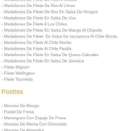
- Medallones De Filete De Res Al Limon
Buffet
- Medallones De Filete De Res En Salsa De Hongos
- Medallones De Filete En Salsa De Uva
Paquetes Salas
- Medallones De Filete A Los Chiles
- Medallones De Filete En Salsa De Mango Al Chipotle
- Medallones De Filete En Salsa De zarzamora Al Chile Morita
Paquetes Sillas
- Medallones De Filete Al Chile Morita
- Medallones De Filete Al Chile Pasilla
Eventos
- Medallones De Filete En Salsa De Queso Cabrales
- Medallones De Filete En Salsa De Jamaica
Contacto
- Filete Mignon
- Filete Wellington
- Filete Tournedo
Postres
- Mousse De Mango
- Pastel De Fresa
- Merengues Con Espejo De Fresa
- Mousse De Menta Con Chocolate
- Mousse De Almendra