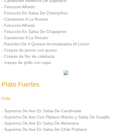
- Canelones Rellenos De Espinaca
- Fetuccini Alfredo
Mesas De Espejo
- Fetuccini En Salsa De Champiñon
- Canelones A La Rossini
- Fetuccini Alfredo
Mesas De Cristal
- Fetuccini En Salsa De Chapignon
- Canelones A La Rossini
Mesas De Marmol
- Ravioles De 4 Quesos Aromatizados Al Limon
- Crepas de jamon con queso
- Crepas de flor de calabaza
Mesas Serpentina
- crepas de pollo con rajas
Mesas De Madera
Plato Fuertes
Mesas De Herreria
Pollo
Mesas De Parota
- Suprema De Ave En Salsa De Cacahuate
- Suprema De Ave Con Platano Macho y Salsa De Guajillo
Mesas Plegables
- Suprema De Ave En Salsa De Almendra
- Suprema De Ave En Salsa De Chile Poblano