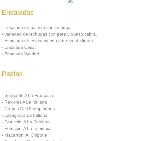
Sillas Tolix
Ensaladas
Sillas Luis Xv
- Ensalada de palmito con lechuga.
- variedad de lechugas con pera y queso cabra.
- Ensalada de espinaca con aderezo de limon.
Sillas Cross Back
- Ensalada Cesar
- Ensalada Waldorf
Sillas Ghost
Pastas
Sillas Exclusivas
Sillas Para Conferencias
- Spaguetti A La Francesa
- Ravioles A La Italiana
Sillas Acojinadas
- Crepas De Champiñones
- Lasagna a La Italiana
- Fetuccini A La Poblana
Sillas Infantiles
- Fetuccini A La Espinaca
- Macarroni Al Chipotle
Mesas