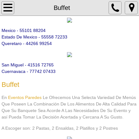
Inicio
Buffet
Galeria
Mexico - 55101 88204
Estado De Mexico - 55558 72233
Renta De Mobiliario
Queretaro - 44266 99254
Sillas
San Miguel - 41516 72765
Sillas Tiffany
​Cuernavaca - 77742 07433
Buffet
Sillas Versalles
En
Eventos Paredes
Le Ofrecemos Una Selecta Variedad De Menús
Sillas Avant Garde
Que Poseen La Combinación De Los Alimentos De Alta Calidad Para
Que Su Banquete Sea Acorde A Las Necesidades De Su Evento y
así Pueda Tomar La Decisión Acertada y Cercana A Su Gusto.
Sillas Bamboo
A Escoger son: 2 Pastas, 2 Ensaldas, 2 Platillos y 2 Postres
Sillas Phoenix